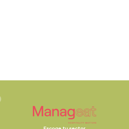
Escoge tu sector