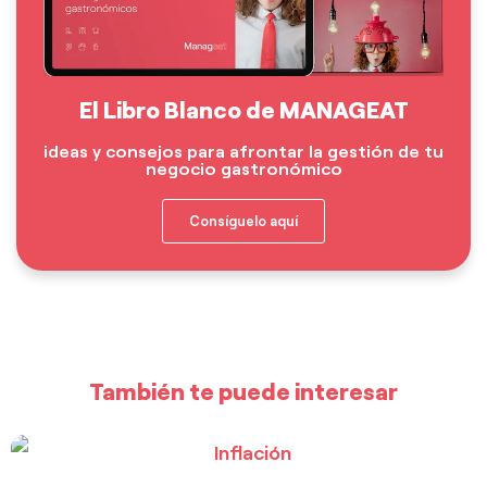
El Libro Blanco de MANAGEAT
ideas y consejos para afrontar la gestión de tu
negocio gastronómico
Consíguelo aquí
También te puede interesar