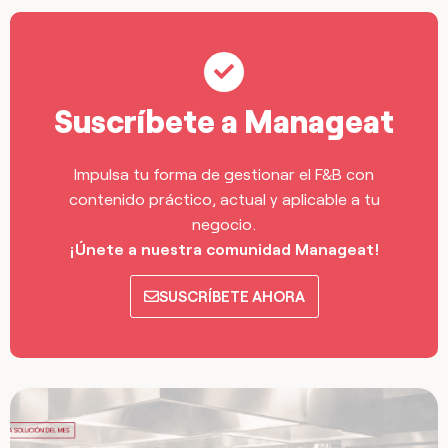
Suscríbete a Manageat
Impulsa tu forma de gestionar el F&B con
contenido práctico, actual y aplicable a tu
negocio.
¡Únete a nuestra comunidad Manageat!
SUSCRÍBETE AHORA