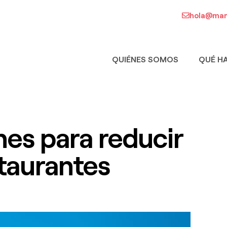
hola@man
QUIÉNES SOMOS
QUÉ H
es para reducir
staurantes