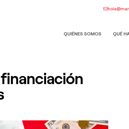
hola@man
QUIÉNES SOMOS
QUÉ H
financiación
s